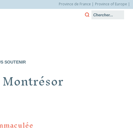
Province de France
Province of Europe
S SOUTENIR
e Montrésor
mmaculée