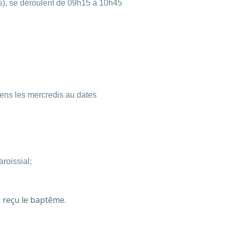
s), se déroulent de 09h15 à 10h45
iens les mercredis au dates
aroissial;
 reçu le baptême.