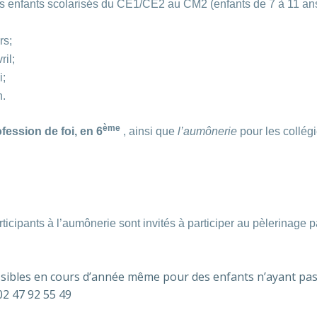
les enfants scolarisés du CE1/CE2 au CM2 (enfants de 7 à 11 an
rs;
ril;
i;
n.
ème
fession de foi, en 6
, ainsi que
l’aumônerie
pour les collég
rticipants à l’aumônerie sont invités à participer au pèlerinage p
ssibles en cours d’année même pour des enfants n’ayant pas
2 47 92 55 49