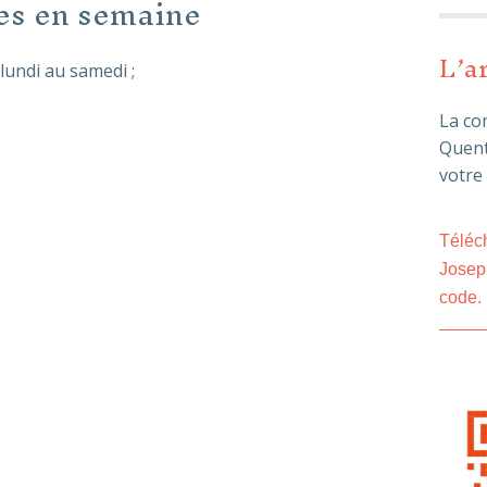
es en semaine
L’a
lundi au samedi ;
La co
Quent
votre
Téléch
Josep
code.