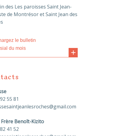
tin des Les paroisses Saint Jean-
ste de Montrésor et Saint Jean des
es
argez le bulletin
sial du mois
tacts
sse
 92 55 81
ssesaintjeanlesroches@gmail.com
 Frère Benoît-Kizito
 82 41 52