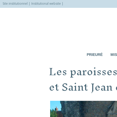
Site institutionnel
Institutional website
Allez
vers
le
contenu
PRIEURÉ
MIS
Les paroisses
et Saint Jean