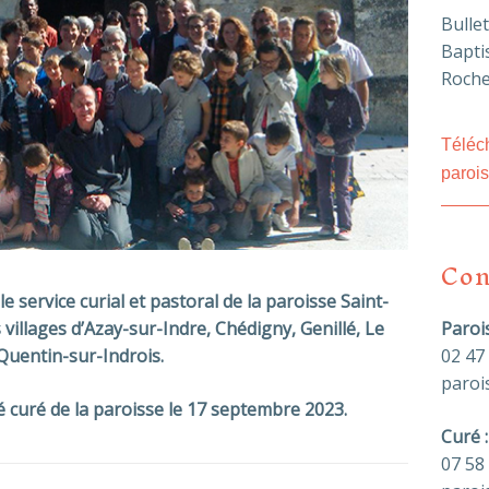
Bulle
Bapti
Roch
Téléch
parois
Con
e service curial et pastoral de la paroisse Saint-
Paroi
villages d’Azay-sur-Indre, Chédigny, Genillé, Le
02 47
Quentin-sur-Indrois.
paroi
lé curé de la paroisse le 17 septembre 2023.
Curé :
07 58