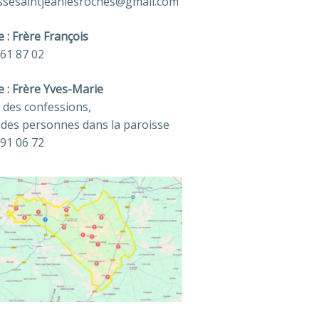
ssesaintjeanlesroches@gmail.com
e : Frère François
 61 87 02
e : Frère Yves-Marie
s des confessions,
e des personnes dans la paroisse
 91 06 72