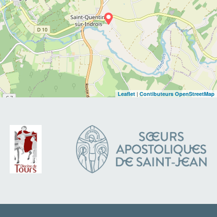
|
Leaflet
Contibuteurs OpenStreetMap