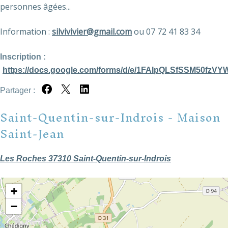
personnes âgées...
Information :
silvivivier@gmail.com
ou 07 72 41 83 34
Inscription :
https://docs.google.com/forms/d/e/1FAIpQLSfSSM50fz
Partager :
Partager sur Facebook
Partager sur X
Partager sur LinkedIn
Saint-Quentin-sur-Indrois - Maison
Saint-Jean
Les Roches 37310 Saint-Quentin-sur-Indrois
+
−