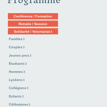
Conférence / Formation
Retraite / Session
Solidarité / Volontariat
3
Familles
3
Couples
3
Jeunes pros
3
Étudiants
3
Hommes
3
Lycéens
3
Collégiens
3
Enfants
3
Célibataires
3