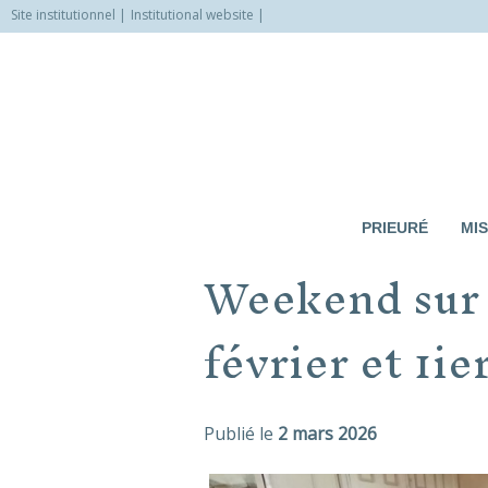
Site institutionnel
Institutional website
Allez
vers
le
contenu
PRIEURÉ
MIS
Weekend sur l
février et 1i
Publié le
2 mars 2026