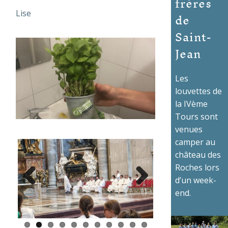
frères
de
Lise
Saint-
Jean
Les
louvettes de
la IVème
Tours sont
venues
camper au
château des
Roches lors
d’un week-
end.
Previous
Next