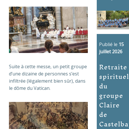
Publié le
15
juillet 2026
Retraite
Suite à cette messe, un petit groupe
spirituel
d’une dizaine de personnes s’est
infiltrée (légalement bien sûr), dans
du
le dôme du Vatican.
groupe
Claire
de
Castelba