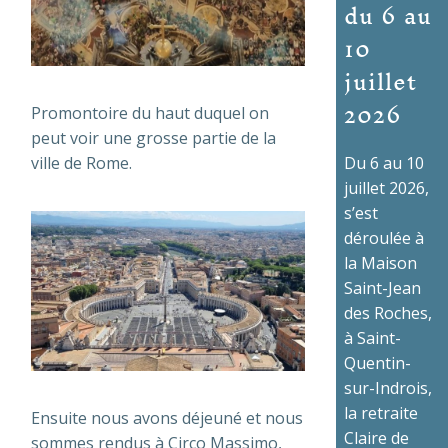
du 6 au
10
juillet
2026
Promontoire du haut duquel on
peut voir une grosse partie de la
Du 6 au 10
ville de Rome.
juillet 2026,
s’est
déroulée à
la Maison
Saint-Jean
des Roches,
à Saint-
Quentin-
sur-Indrois,
la retraite
Ensuite nous avons déjeuné et nous
Claire de
sommes rendus à Circo Massimo,