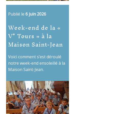
Publié le
6 juin 2026
Week-end de la «
V° Tours » à la
Maison Saint-Jean
Voici comment s’est déroulé
notre week-end ensoleillé à la
Maison Saint-Jean.