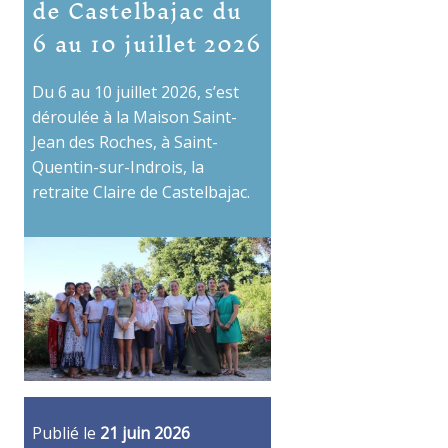
de Castelbajac du
6 au 10 juillet 2026
Du 6 au 10 juillet 2026, s’est
déroulée à la Maison Saint-
Jean des Roches, à Saint-
Quentin-sur-Indrois, la
retraite Claire de Castelbajac.
Publié le
21 juin 2026