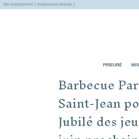
Site institutionnel
Institutional website
Allez
vers
le
contenu
PRIEURÉ
MIS
Barbecue Par
Saint-Jean po
Jubilé des je