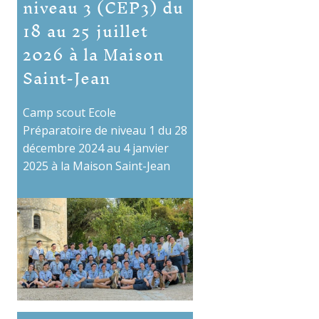
niveau 3 (CEP3) du
18 au 25 juillet
2026 à la Maison
Saint-Jean
Camp scout Ecole
Préparatoire de niveau 1 du 28
décembre 2024 au 4 janvier
2025 à la Maison Saint-Jean