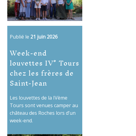
Publié le
21 juin 2026
Week-end
louvettes IV° Tours
chez les frères de
Saint-Jean
Les louvettes de la IVème
Tours sont venues camper au
château des Roches lors d’un
week-end.