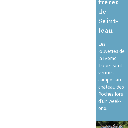
frères
de
Saint-
Jean
Les
louvettes de
la IVème
Tours sont
venues
camper au
château des
Roches lors
d’un week-
end.