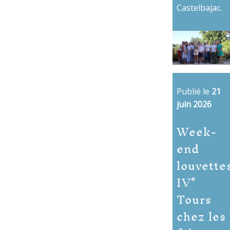
Castelbajac.
Publié le
21
juin 2026
Week-
end
louvette
IV°
Tours
chez les