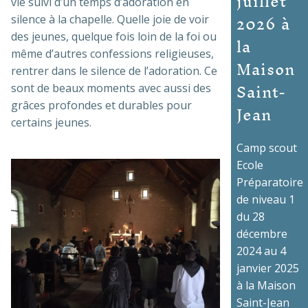
juillet
vie suivi d’un temps d’adoration en
2026 à
silence à la chapelle. Quelle joie de voir
la
des jeunes, quelque fois loin de la foi ou
même d’autres confessions religieuses,
Maison
rentrer dans le silence de l’adoration. Ce
Saint-
sont de beaux moments avec aussi des
Jean
grâces profondes et durables pour
certains jeunes.
Camp scout
Ecole
Préparatoire
de niveau 1
du 28
décembre
2024 au 4
janvier 2025
à la Maison
Saint-Jean