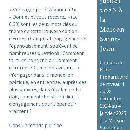
juillet
2026 à
« S’engager pour s’épanouir ! »
la
« Donnez et vous recevrez » (Lc
6,38) sont les deux
mots clés du
Maison
thème de cette nouvelle édition
Saint-
d’Ecclesia Campus. L’engagement et
Jean
l’épanouissement, soulèvent de
nombreuses questions : Comment
faire les bons choix ? Comment
Camp scout
discerner ? Comment avec ma foi
Ecole
m’engager dans le monde, en
Préparatoire
politique, en entreprise, auprès des
de niveau 1
plus pauvres, dans l’écologie ? En
du 28
clair, comment choisir son lieu
décembre
d’engagement pour s’épanouir
2024 au 4
vraiment ?
janvier 2025
à la Maison
Dans un monde plein de
Saint-Jean