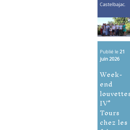
Castelbajac.
Publié le
21
juin 2026
Week-
end
louvette
IV°
Tours
chez les