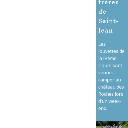
frères
de
Saint-
Jean
Les
louvettes de
la IVème
Tours sont
venues
camper au
château des
Roches lors
d’un week-
end.