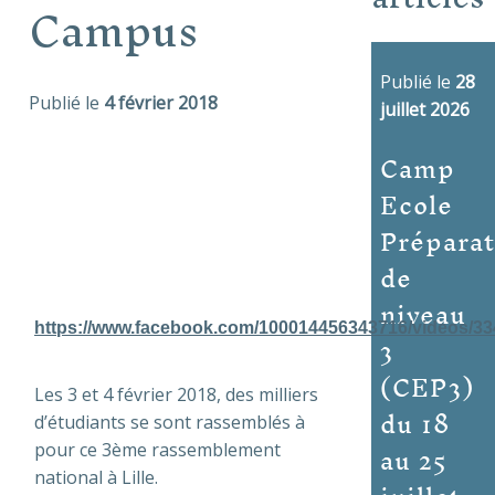
Campus
Publié le
28
Publié le
4 février 2018
juillet 2026
Camp
Ecole
Préparat
de
niveau
https://www.facebook.com/100014456343716/videos/3
3
(CEP3)
Les 3 et 4 février 2018, des milliers
du 18
d’étudiants se sont rassemblés à
au 25
pour ce
3ème rassemblement
national à L
ille.